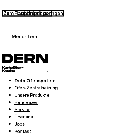
Zum Hauptinhalt springen
Zum Footer springen
Menu-Item
Dein Ofensystem
Ofen-Zentralheizung
Unsere Produkte
Referenzen
Service
Über uns
Jobs
Kontakt